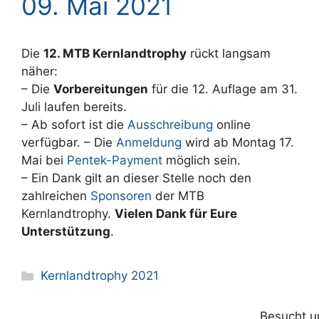
09. Mai 2021
Die
12. MTB Kernlandtrophy
rückt langsam
näher:
– Die
Vorbereitungen
für die 12. Auflage am 31.
Juli laufen bereits.
– Ab sofort ist die
Ausschreibung
online
verfügbar. – Die
Anmeldung
wird ab Montag 17.
Mai bei
Pentek-Payment
möglich sein.
– Ein Dank gilt an dieser Stelle noch den
zahlreichen
Sponsoren
der MTB
Kernlandtrophy.
Vielen Dank für Eure
Unterstützung
.
Kategorien
Kernlandtrophy 2021
Besucht u